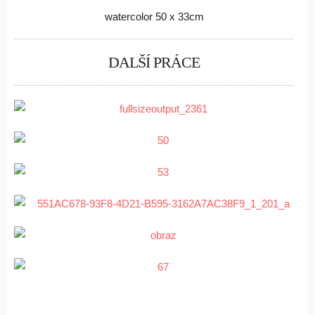
watercolor 50 x 33cm
DALŠÍ PRÁCE
FAITH
Abstract
THREE TREES
Landscape
IMPRESSION
Landscape
ZÁMECKÉ SCHODY
Watercolor
DAWN OF HOPE
Landscape
TWELVE 0