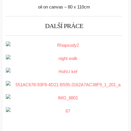
oil on canvas – 80 x 110cm
DALŠÍ PRÁCE
RHAPSODY 1
Abstract
NIGHT WALK
Watercolor
BURNING BUSH
Abstract
ZÁMECKÉ SCHODY
Watercolor
BALANCE 2
Abstract
TWELVE 0